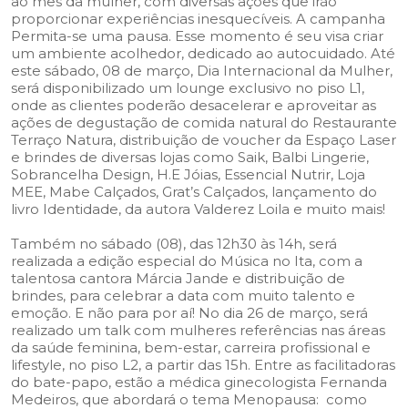
ao mês da mulher, com diversas ações que irão
proporcionar experiências inesquecíveis. A campanha
Permita-se uma pausa. Esse momento é seu visa criar
um ambiente acolhedor, dedicado ao autocuidado. Até
este sábado, 08 de março, Dia Internacional da Mulher,
será disponibilizado um lounge exclusivo no piso L1,
onde as clientes poderão desacelerar e aproveitar as
ações de degustação de comida natural do Restaurante
Terraço Natura, distribuição de voucher da Espaço Laser
e brindes de diversas lojas como Saik, Balbi Lingerie,
Sobrancelha Design, H.E Jóias, Essencial Nutrir, Loja
MEE, Mabe Calçados, Grat’s Calçados, lançamento do
livro Identidade, da autora Valderez Loila e muito mais!
Também no sábado (08), das 12h30 às 14h, será
realizada a edição especial do Música no Ita, com a
talentosa cantora Márcia Jande e distribuição de
brindes, para celebrar a data com muito talento e
emoção. E não para por aí! No dia 26 de março, será
realizado um talk com mulheres referências nas áreas
da saúde feminina, bem-estar, carreira profissional e
lifestyle, no piso L2, a partir das 15h. Entre as facilitadoras
do bate-papo, estão a médica ginecologista Fernanda
Medeiros, que abordará o tema Menopausa: como