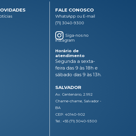
OVIDADES
FALE CONOSCO
otícias
WhatsApp ou E-mail
(71) 3040-9300
Siga-nos no
Instagram
Horário de
atendimento
Segunda a sexta-
feira das 9 às 18h e
sábado das 9 às 13h.
SALVADOR
Av. Centenário, 2.992
Chame-chame, Salvador -
BA
CEP: 40140-902
Tel.: +55 (71) 3040-9300